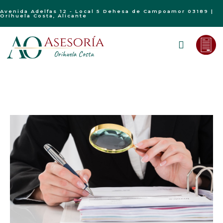
Avenida Adelfas 12 - Local 5 Dehesa de Campoamor 03189 |
Orihuela Costa, Alicante