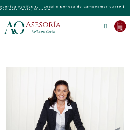
Avenida Adelfas 12 - Local 5 Dehesa de Campoamor 03189 |
Orihuela Costa, Alicante