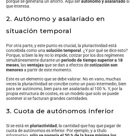
porque se generaría un ahorro. Aquí ser
autónomo y asalariado
sí
que interesa.
2. Autónomo y asalariado en
situación temporal
Por otra parte, y este punto es crucial, la pluriactividad está
concebida como una
solución temporal
. ¿Y por qué se dice esto?
Porque, si bien la ley no lo impide, cotizar por los dos regímenes
simultáneamente durante un
periodo de tiempo superior a 18
meses
, las
ventajas
que se dan a efectos de
cotización son
menores
a partir de este momento.
Este es un elemento que se debe valorar. No en vano, muchas
veces la pluriactividad se concibe como un paso intermedio, bien
para ser autónomo, bien para ser asalariado al 100 %. Y, por la
propia estructura de costes, es un modelo que solo se puede
sostener si se facturan grandes cantidades.
3. Cuota de autónomos inferior
Si se está en
pluriactividad
, la cantidad que hay que pagar de
cuota de autónomos es inferior. Por ejemplo, y a título
informativo,
sólo se pagaría el 50 % de la base mínima los