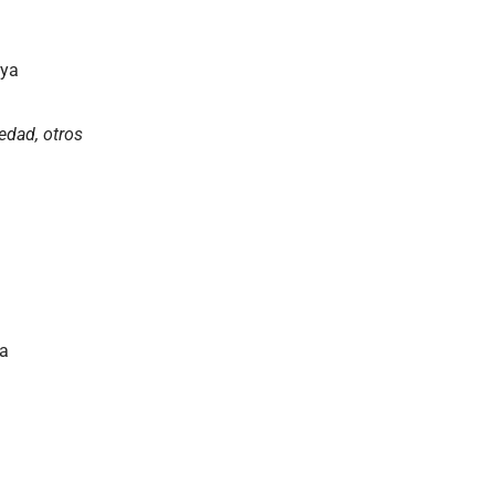
aya
edad, otros
na