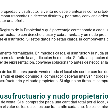
 propiedad y usufructo, la venta no debe plantearse como si tod
sona transmite un derecho distinto y, por tanto, conviene orden
tar una oferta.
 Registro de la Propiedad y qué porcentaje corresponde a cada 
ufructuario con derecho a usar y cobrar rentas, y un nudo propi
dure el usufructo. Si estos datos no están claros, la compraventa
tamente formalizada. En muchos casos, el usufructo y la nuda p
 correctamente la adjudicación hereditaria. Si falta aceptación d
der de representación, conviene solucionarlo antes de negociar la
de los titulares puede vender todo el local sin contar con los 
mitir el pleno dominio al comprador, deberán intervenir todos lo
usufructuario y el nudo propietario. Si alguno no firma, el comp
 usufructuario y nudo propietari
 de venta. Si el comprador paga una cantidad total por el local,
gún el valor de los derechos que transmite cada uno. No es lo mi