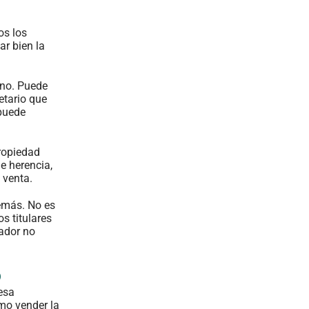
os los
ar bien la
uno. Puede
etario que
 puede
ropiedad
e herencia,
 venta.
demás. No es
s titulares
rador no
o
 esa
smo vender la