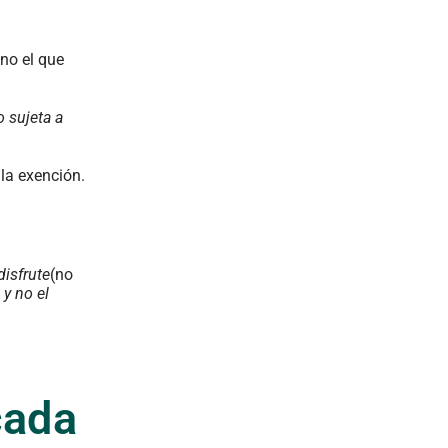
 no el que
o sujeta a
 la exención.
disfrute
(no
 y no el
cada