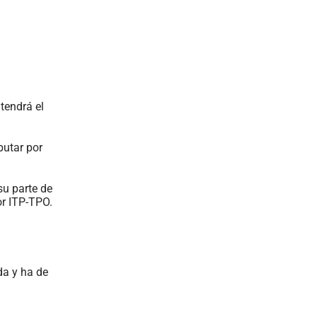
tendrá el
butar por
su parte de
or ITP-TPO.
da y ha de