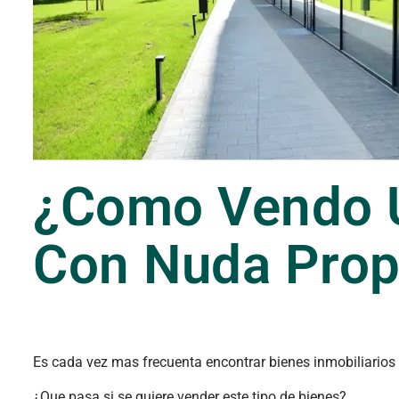
¿Como Vendo U
Con Nuda Prop
Es cada vez mas frecuenta encontrar bienes inmobiliario
¿Que pasa si se quiere vender este tipo de bienes?