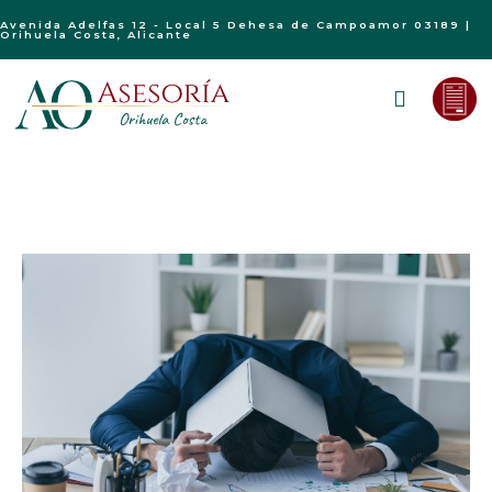
Avenida Adelfas 12 - Local 5 Dehesa de Campoamor 03189 |
Orihuela Costa, Alicante