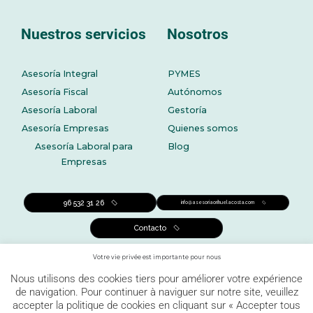
Nuestros servicios
Nosotros
Asesoría Integral
PYMES
Asesoría Fiscal
Autónomos
Asesoría Laboral
Gestoría
Asesoría Empresas
Quienes somos
Asesoría Laboral para
Blog
Empresas
96 532 31 26
info@asesoriaorihuelacosta.com
Contacto
Votre vie privée est importante pour nous
Nous utilisons des cookies tiers pour améliorer votre expérience
de navigation. Pour continuer à naviguer sur notre site, veuillez
accepter la politique de cookies en cliquant sur « Accepter tous