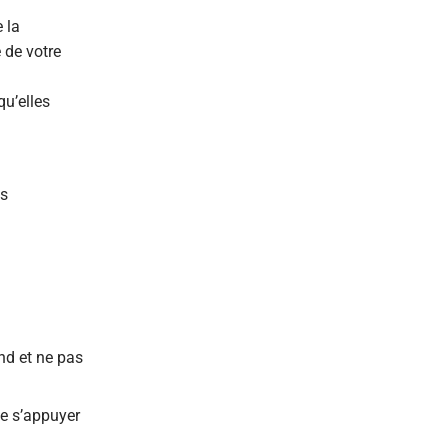
 la
 de votre
qu’elles
és
nd et ne pas
de s’appuyer