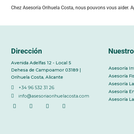
Chez Asesoría Orihuela Costa, nous pouvons vous aider. Ap
Dirección
Nuestro
Avenida Adelfas 12 - Local 5
Asesoría In
Dehesa de Campoamor 03189 |
Asesoría Fi
Orihuela Costa, Alicante
Asesoría La
+34 96 532 31 26
Asesoría E
info@asesoriaorihuelacosta.com
Asesoría L