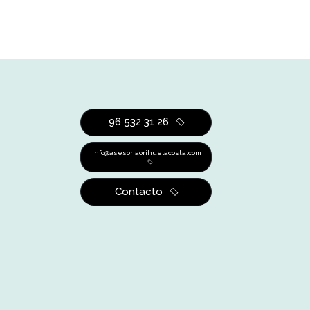
96 532 31 26
info@asesoriaorihuelacosta.com
Contacto