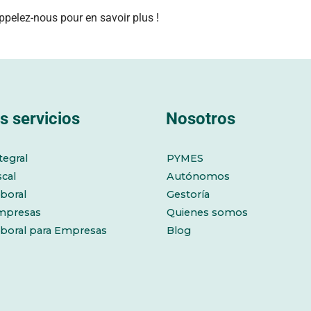
pelez-nous pour en savoir plus !
s servicios
Nosotros
tegral
PYMES
scal
Autónomos
boral
Gestoría
mpresas
Quienes somos
aboral para Empresas
Blog