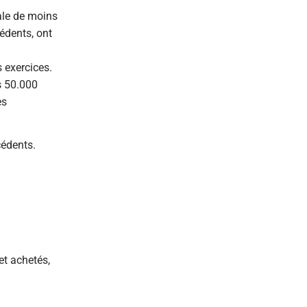
ale de moins
cédents, ont
 exercices.
es 50.000
es
cédents.
et achetés,