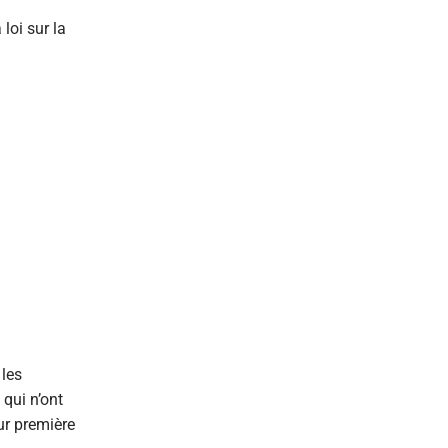
oi sur la
 les
 qui n’ont
ur première