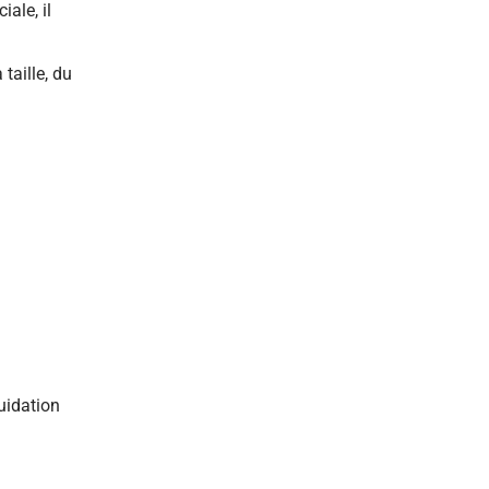
ale, il
taille, du
quidation