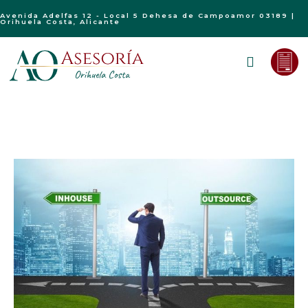
Avenida Adelfas 12 - Local 5 Dehesa de Campoamor 03189 |
Orihuela Costa, Alicante