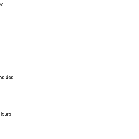
es
ans des
 leurs