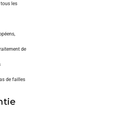
tous les
ropéens,
traitement de
s
s de failles
ntie