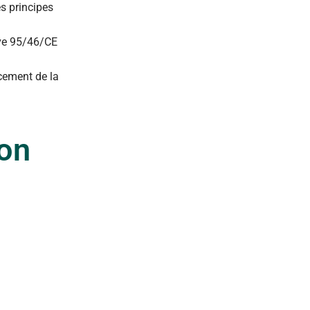
es principes
tive 95/46/CE
cement de la
ion