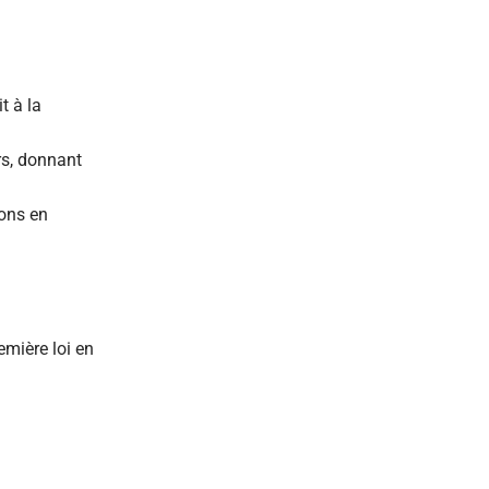
t à la
rs, donnant
ions en
emière loi en