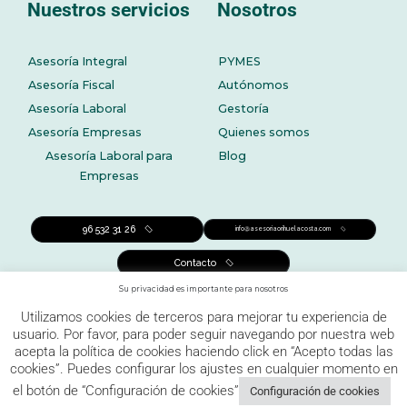
Nuestros servicios
Nosotros
Asesoría Integral
PYMES
Asesoría Fiscal
Autónomos
Asesoría Laboral
Gestoría
Asesoría Empresas
Quienes somos
Asesoría Laboral para
Blog
Empresas
96 532 31 26
info@asesoriaorihuelacosta.com
Contacto
Su privacidad es importante para nosotros
Utilizamos cookies de terceros para mejorar tu experiencia de
usuario. Por favor, para poder seguir navegando por nuestra web
acepta la política de cookies haciendo click en “Acepto todas las
cookies”. Puedes configurar los ajustes en cualquier momento en
Aviso legal
Política de privacidad
el botón de “Configuración de cookies”
Configuración de cookies
Política de Cookies
Canal de denuncias