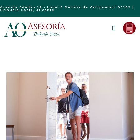
Avenida Adelfas 12 - Local 5 Dehesa de Campoamor 03189 |
Orihuela Costa, Alicante