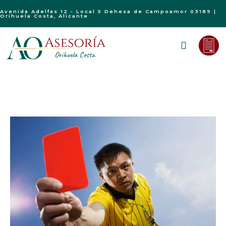
Avenida Adelfas 12 - Local 5 Dehesa de Campoamor 03189 |
Orihuela Costa, Alicante