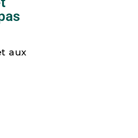
t
 pas
et aux