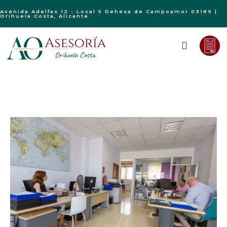
Avenida Adelfas 12 - Local 5 Dehesa de Campoamor 03189 |
Orihuela Costa, Alicante