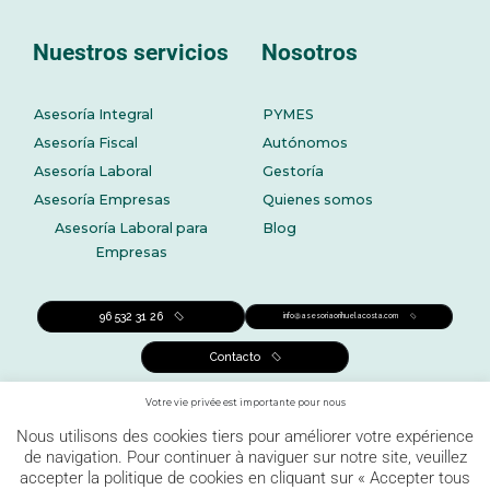
Nuestros servicios
Nosotros
Asesoría Integral
PYMES
Asesoría Fiscal
Autónomos
Asesoría Laboral
Gestoría
Asesoría Empresas
Quienes somos
Asesoría Laboral para
Blog
Empresas
96 532 31 26
info@asesoriaorihuelacosta.com
Contacto
Votre vie privée est importante pour nous
Nous utilisons des cookies tiers pour améliorer votre expérience
de navigation. Pour continuer à naviguer sur notre site, veuillez
accepter la politique de cookies en cliquant sur « Accepter tous