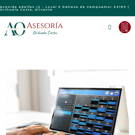
Avenida Adelfas 12 - Local 5 Dehesa de Campoamor 03189 |
Orihuela Costa, Alicante