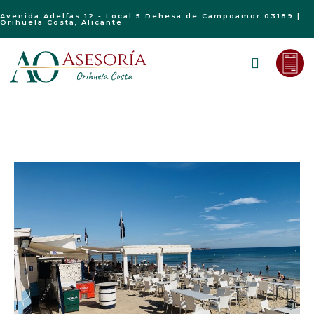
Avenida Adelfas 12 - Local 5 Dehesa de Campoamor 03189 |
Orihuela Costa, Alicante