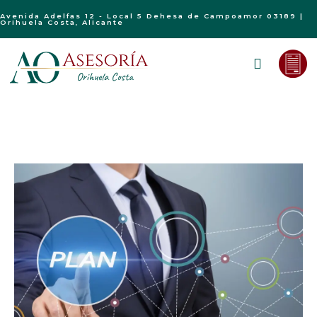
Avenida Adelfas 12 - Local 5 Dehesa de Campoamor 03189 |
Orihuela Costa, Alicante