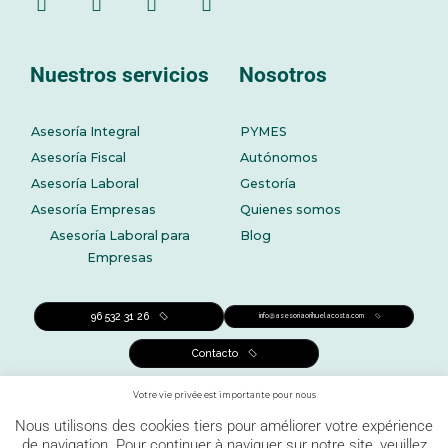
Nuestros servicios
Nosotros
Asesoría Integral
PYMES
Asesoría Fiscal
Autónomos
Asesoría Laboral
Gestoría
Asesoría Empresas
Quienes somos
Asesoría Laboral para
Blog
Empresas
96 532 31 26
info@asesoriaorihuelacosta.com
Contacto
Votre vie privée est importante pour nous
Nous utilisons des cookies tiers pour améliorer votre expérience
de navigation. Pour continuer à naviguer sur notre site, veuillez