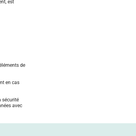
nt, est
 (éléments de
ent en cas
a sécurité
onnées avec