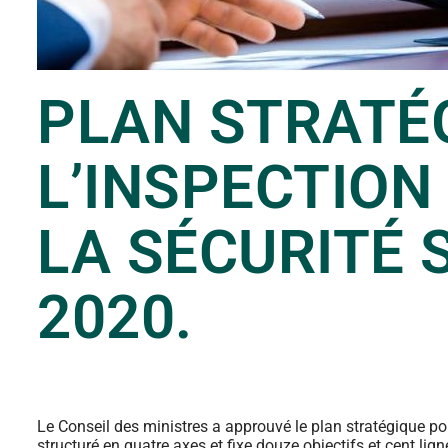
PLAN STRATÉ
L’INSPECTION
LA SÉCURITÉ 
2020.
Le Conseil des ministres a approuvé le plan stratégique pou
structuré en quatre axes et fixe douze objectifs et cent lig