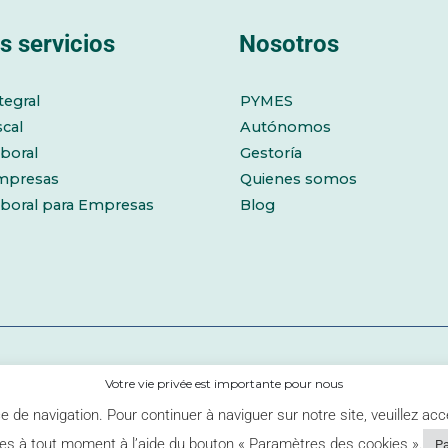
s servicios
Nosotros
tegral
PYMES
scal
Autónomos
boral
Gestoría
mpresas
Quienes somos
aboral para Empresas
Blog
Votre vie privée est importante pour nous
Aviso legal
Política de p
 de navigation. Pour continuer à naviguer sur notre site, veuillez acc
es à tout moment à l’aide du bouton « Paramètres des cookies ».
Pa