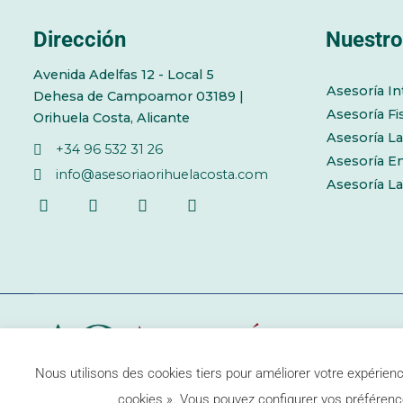
Dirección
Nuestro
Avenida Adelfas 12 - Local 5
Asesoría In
Dehesa de Campoamor 03189 |
Asesoría Fi
Orihuela Costa, Alicante
Asesoría La
+34 96 532 31 26
Asesoría E
info@asesoriaorihuelacosta.com
Asesoría L
Nous utilisons des cookies tiers pour améliorer votre expérience
cookies ». Vous pouvez configurer vos préférenc