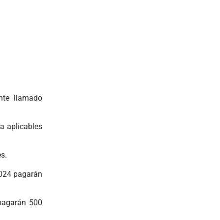
nte llamado
a aplicables
s.
2024 pagarán
 pagarán 500