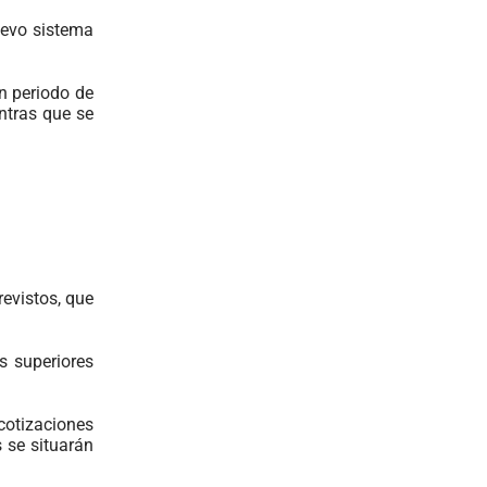
nuevo sistema
n periodo de
ntras que se
revistos, que
s superiores
cotizaciones
 se situarán