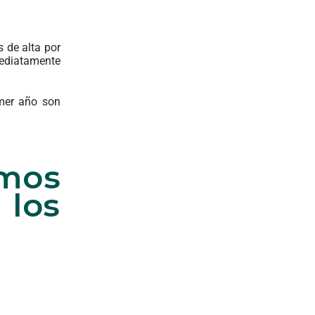
 de alta por
mediatamente
imer año son
omos
 los