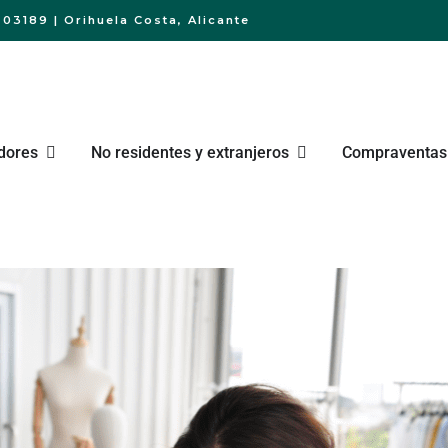
03189 | Orihuela Costa, Alicante
dores
No residentes y extranjeros
Compraventas 