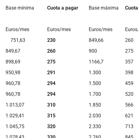
Base mínima
Cuota a pagar
Base máxima
Cuota
Euros/mes
Euros/mes
Euros/mes
Euro
751,63
230
849,66
260
849,67
260
900
275
898,69
275
1166,7
357
950,98
291
1.300
398
960,78
294
1.500
459
960,78
294
1.700
520
1.013,07
310
1.850
566
1.029,41
315
2.030
621
1.045,75
320
2.330
713
1.078,43
330
2.760
845