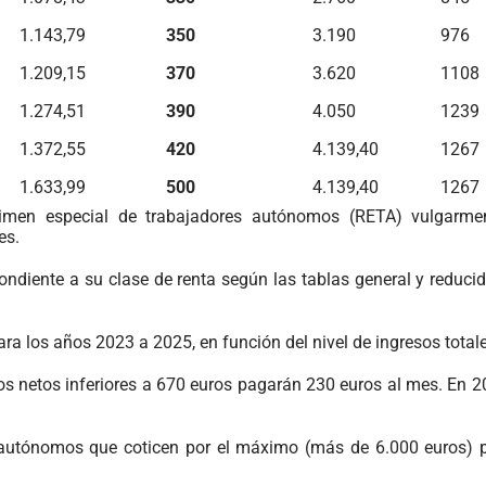
1.143,79
350
3.190
976
1.209,15
370
3.620
1108
1.274,51
390
4.050
1239
1.372,55
420
4.139,40
1267
1.633,99
500
4.139,40
1267
égimen especial de trabajadores autónomos (RETA) vulgarme
es.
ndiente a su clase de renta según las tablas general y reducid
ra los años 2023 a 2025, en función del nivel de ingresos totale
os netos inferiores a 670 euros pagarán 230 euros al mes. En 
los autónomos que coticen por el máximo (más de 6.000 euros)