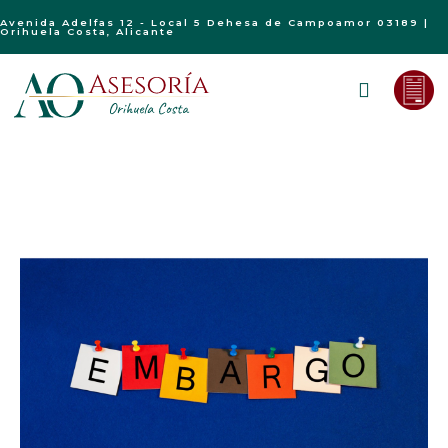
Avenida Adelfas 12 - Local 5 Dehesa de Campoamor 03189 |
Orihuela Costa, Alicante