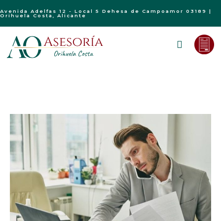
Avenida Adelfas 12 - Local 5 Dehesa de Campoamor 03189 |
Orihuela Costa, Alicante