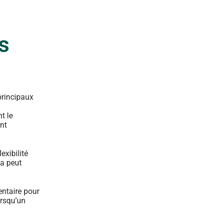
s
principaux
t le
ont
exibilité
la peut
entaire pour
orsqu’un