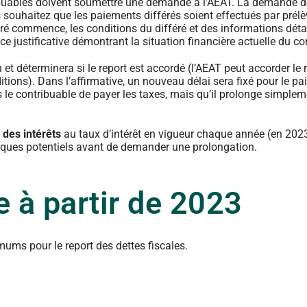
ibuables doivent soumettre une demande à l’AEAT. La demande d
souhaitez que les paiements différés soient effectués par prél
ré commence, les conditions du différé et des informations détai
e justificative démontrant la situation financière actuelle du co
 et déterminera si le report est accordé (l’AEAT peut accorder le 
ions). Dans l’affirmative, un nouveau délai sera fixé pour le pa
s le contribuable de payer les taxes, mais qu’il prolonge simplem
 des intérêts
au taux d’intérêt en vigueur chaque année (en 2023
isques potentiels avant de demander une prolongation.
e à partir de 2023
mums pour le report des dettes fiscales.