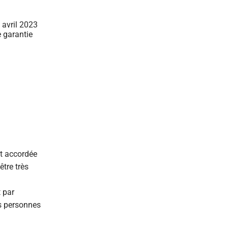
 avril 2023
e garantie
st accordée
être très
 par
es personnes