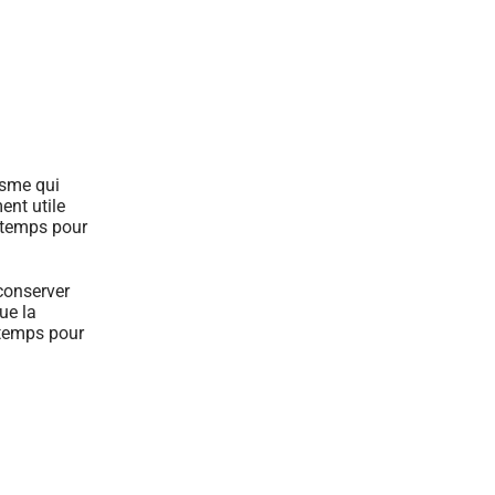
isme qui
ent utile
e temps pour
 conserver
ue la
 temps pour