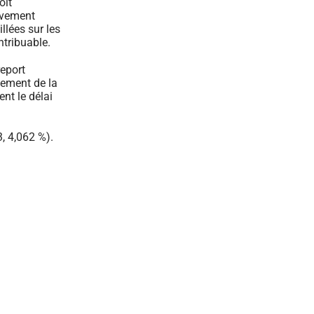
oit
èvement
llées sur les
ntribuable.
report
iement de la
ent le délai
, 4,062 %).