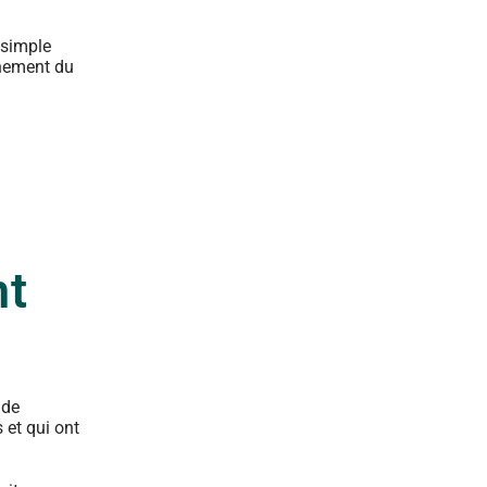
 simple
nnement du
nt
 de
 et qui ont