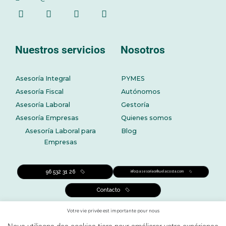
Nuestros servicios
Nosotros
Asesoría Integral
PYMES
Asesoría Fiscal
Autónomos
Asesoría Laboral
Gestoría
Asesoría Empresas
Quienes somos
Asesoría Laboral para
Blog
Empresas
96 532 31 26
info@asesoriaorihuelacosta.com
Contacto
Votre vie privée est importante pour nous