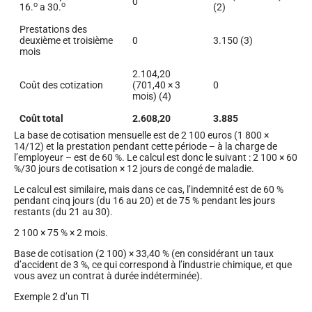
0
o
o
16.
a 30.
(2)
Prestations des
deuxième et troisième
0
3.150 (3)
mois
2.104,20
Coût des cotization
(701,40 × 3
0
mois) (4)
Coût total
2.608,20
3.885
La base de cotisation mensuelle est de 2 100 euros (1 800 ×
14/12) et la prestation pendant cette période – à la charge de
l’employeur – est de 60 %. Le calcul est donc le suivant : 2 100 × 60
%/30 jours de cotisation × 12 jours de congé de maladie.
Le calcul est similaire, mais dans ce cas, l’indemnité est de 60 %
pendant cinq jours (du 16 au 20) et de 75 % pendant les jours
restants (du 21 au 30).
2 100 × 75 % × 2 mois.
Base de cotisation (2 100) × 33,40 % (en considérant un taux
d’accident de 3 %, ce qui correspond à l’industrie chimique, et que
vous avez un contrat à durée indéterminée).
Exemple 2 d’un TI