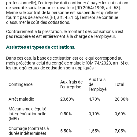
professionnelle), l’entreprise doit continuer à payer les cotisations
de sécurité sociale pour le travailleur [RD 2064/1995, art. 68].
Même si le contrat de la personne est suspendu et qu’elle ne
fournit pas de services [ET, art. 45.1.c], l’entreprise continue
d’assumer le coût des cotisations.
Contrairement à la prestation, le montant des cotisations n’est
pas récupéré et est entièrement à la charge de l’employeur.
Assiettes et types de cotisations.
Dans ces cas, la base de cotisation est celle qui correspond au
mois précédant celui du congé de maladie [OM 74/2023, art. 6] et
les taux généraux de cotisation sont appliqués :
Aux frais
Aux frais de
Contingence
de
Total
l’entreprise
l’employé
Arrêt maladie
23,60%
4,70%
28,30%
Mécanisme d’équité
intergénérationnelle
0,50%
0,10%
0,60%
(MEI)
Chômage (contrats à
5,50%
1,55%
7,05%
durée indéterminée)