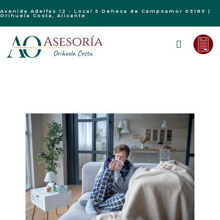
Avenida Adelfas 12 - Local 5 Dehesa de Campoamor 03189 |
Orihuela Costa, Alicante