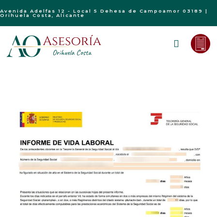
Avenida Adelfas 12 - Local 5 Dehesa de Campoamor 03189 |
Orihuela Costa, Alicante